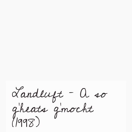
Landluft – A so
g’heats g’mocht
(1998)