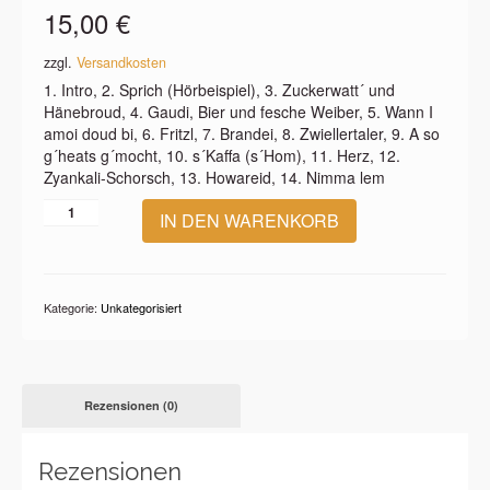
15,00
€
zzgl.
Versandkosten
1. Intro, 2. Sprich (Hörbeispiel), 3. Zuckerwatt´ und
Hänebroud, 4. Gaudi, Bier und fesche Weiber, 5. Wann I
amoi doud bi, 6. Fritzl, 7. Brandei, 8. Zwiellertaler, 9. A so
g´heats g´mocht, 10. s´Kaffa (s´Hom), 11. Herz, 12.
Zyankali-Schorsch, 13. Howareid, 14. Nimma lem
Landluft
IN DEN WARENKORB
–
A
so
g’heats
Kategorie:
Unkategorisiert
g’mocht
(1998)
Menge
Rezensionen (0)
Rezensionen