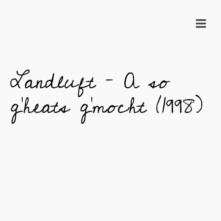
Landluft – A so
g’heats g’mocht (1998)