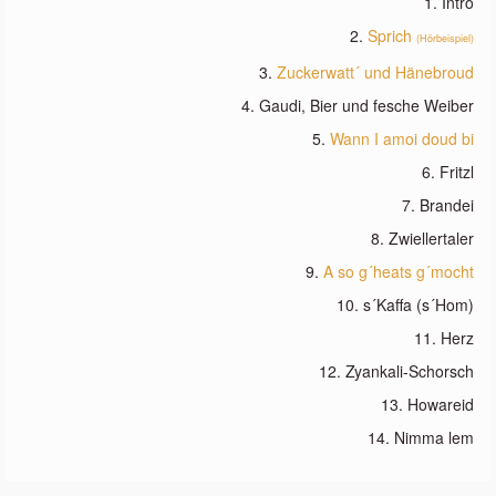
1. Intro
2.
Sprich
(Hörbeispiel)
3.
Zuckerwatt´ und Hänebroud
4. Gaudi, Bier und fesche Weiber
5.
Wann I amoi doud bi
6. Fritzl
7. Brandei
8. Zwiellertaler
9.
A so g´heats g´mocht
10. s´Kaffa (s´Hom)
11. Herz
12. Zyankali-Schorsch
13. Howareid
14. Nimma lem