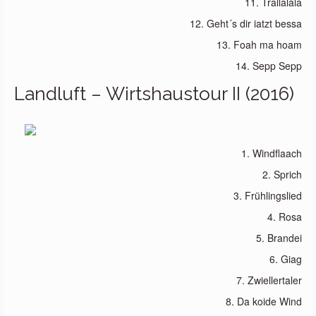
11. Trallalala
12. Geht´s dir iatzt bessa
13. Foah ma hoam
14. Sepp Sepp
Landluft – Wirtshaustour II (2016)
1. Windflaach
2. Sprich
3. Frühlingslied
4. Rosa
5. Brandei
6. Giag
7. Zwiellertaler
8. Da koide Wind