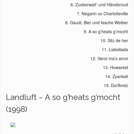
6. Zuckerwatt‘ und Hänebroud
7. Negarin vo Charlotteville
8. Gaudi, Bier und fesche Weiber
9. A so g’heats g’mocht
10. Sitz de her
11. Liabsliada
12. Varot ma’s amoi
13. Howareid
14. Zyankali
15. Dorfkreiz
Landluft – A so g’heats g’mocht
(1998)