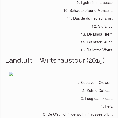
9. I geh nimma ausse
10. Schwoazbraune Menscha
11. Das de du ned schamst
12. Sturzflug
13. De junga Herrn
14. Glanzade Augn
15. Da letzte Woiza
Landluft – Wirtshaustour (2015)
1. Blues vom Oidwern
2. Zehne Dahoam
3. I sog da nix dafa
4. Herz
5. De G’schicht‘, de wo hint‘ aussee bricht